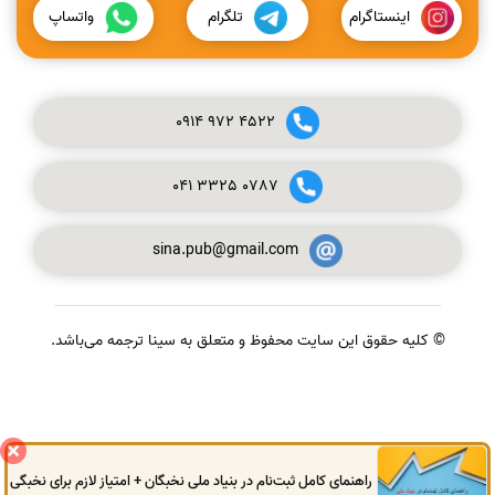
اینستاگرام
تلگرام
واتساپ
0914
972
4522
041
3325
0787
sina.pub@gmail.com
© کلیه حقوق این سایت محفوظ و متعلق به سینا ترجمه می‌باشد.
گفتگوی آنلاین
راهنمای کامل ثبت‌نام در بنیاد ملی نخبگان + امتیاز لازم برای نخبگی