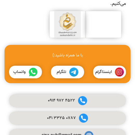
می‌کنیم.
با ما همراه باشید:)
اینستاگرام
تلگرام
واتساپ
0914
972
4522
041
3325
0787