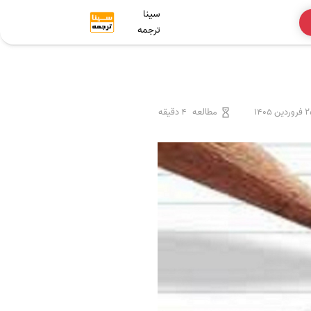
سینا
ترجمه
ردین 1405
مطالعه
4 دقیقه