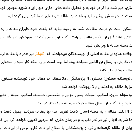
تری میباشند و اگر در تجزیه و تحلیل داده های آماری دچار ایراد شوید مجبور خوا
ست در هر بخش پیش بیاید و باعث رد مقاله شوند بای شما گرد آوری کرده ایم:
 ممکن است در فرمت مقالات شما به وجود بیاید که باعث شود داوران مقاله را رد
داتی باشد قبل از اینکه مقاله را ویرایش کنید اول سعی کنیددر مورد فرمت و قالب م
مجله مقاله را ویرایش کنید.
مجلات علاوه بر مقاله اصلی از نویسندگان میخواهند که
کاورلتر
نیز همراه با مقاله ار
نگارش و ارسال آن الزامی نخواهد بود. اما بهتر است برای اینکه کار خود را حرفه‌ای ا
قاله خود ارسال کنید.
 نویسنده مسئول:
بسیاری از پژوهشگران متاسفانه در مقاله خود نویسنده مسئول را 
رایط مقاله به احتمال بالا ریجکت خواهد شد.
پ مجله
.امروزه اسکوپ مجلات بسیار جزیی و تخصصی هستند. اسکوپ مجله را دقیق بخ
د پیدا کنید از ارسال مقاله خود به مجله صرف نظر نمایید.
 از اینکه مقاله را به مجله ارسال کردید تقریبا سه روز بعد به سردبیر ایمیل دهید
ا شرایط آنها را نیز در نظر بگیرید و در زمان مقری که سردبیر تعیین خواهد کرد پی گی
 از مقاله گرفته‌اند:
برخی از پژوهشگران با اصلاح ایرادات کلی، برخی از ایرادات ج