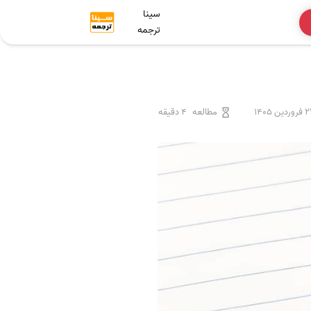
سینا
ترجمه
ردین 1405
مطالعه
4 دقیقه