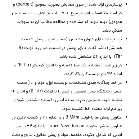
پوسترهای ارائه شده از سوی همایش بصورت عمودی (portrait) و
در ابعاد 70 ×100 سانتیمتر مربع (70 سانتیمتر افقی و 100 سانتیمتر
عمودی) تهیه شوند که مشاهده و مطالعه مطالب آن به سهولت
ممکن باشد.
پوستر باید دارای عنوان مشخص (همان عنوان ارسال شده به
همایش) باشد که در بالای پوستر در قسمت میانی با فونت (B
Titr) با اندازه 54 مشخص شده باشد.
در زیر عنوان مقاله با یک خط فاصله و با اندازه کوچکتر (B Titr) با
اندازه 36 نام نویسندگان ذکر گردد.
در خط جداگانه بعدی مشخصات نویسنده اول، دوم و .. ( سمت
علمی، دانشگاه محل تحصیل و ایمیل) با فونت (B Titr) و اندازه ۲4
نوشته شود. همچنین نام نویسنده اصلی با ستاره مشخص شود و
زیر نام ارائه دهنده خط کشیده شود.
عناوین بخش ها با فونت B Mitra و با اندازه 36 و کلمات لاتین در
عناوین بخش­ها بافونت Times New Roman با اندازه 34، متن
اصلی که شامل چکیده، مقدمه، مواد و روش تحقیق، نتایج و بحث