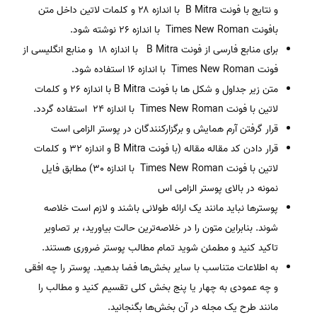
و نتایج با فونت B Mitra با اندازه ۲۸ و کلمات لاتین داخل متن
بافونت Times New Roman با اندازه ۲6 نوشته شود.
برای منابع فارسی از فونت B Mitra با اندازه 18 و منابع انگلیسی از
فونت Times New Roman با اندازه 16 استفاده شود.
متن زیر جداول و شکل ها با فونت B Mitra با اندازه ۲6 و کلمات
لاتین با فونت Times New Roman با اندازه ۲4 استفاده گردد.
قرار گرفتن آرم همایش و برگزارکنندگان در پوستر الزامی است
قرار دادن کد مقاله مقاله (با فونت B Mitra و اندازه 32 و کلمات
لاتین با فونت Times New Roman با اندازه 30) مطابق فایل
نمونه در بالای پوستر الزامی اس
پوستر‌ها نباید مانند یک ارائه طولانی باشند و لازم است خلاصه
شوند. بنابراین متون را در خلاصه‌ترین حالت بیاورید، بر تصاویر
تاکید کنید و مطمئن شوید تمام مطالب پوستر ضروری هستند.
به اطلاعات متناسب با سایر بخش‌ها فضا بدهید. پوستر را چه افقی
و چه عمودی به چهار یا پنج بخش کلی تقسیم کنید و مطالب را
مانند طرح یک مجله در آن بخش‌ها بگنجانید.