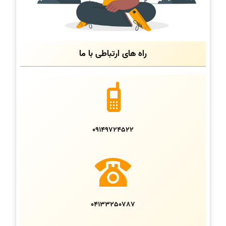
راه های ارتباطی با ما
09149724522
04133250787