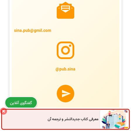
sina.pub@gmil.com
@pub.sina
گفتگوی آنلاین
@pubsina
معرفی کتاب جدیدالنشر و ترجمه آن
0914
972
4522
041
3325
0787