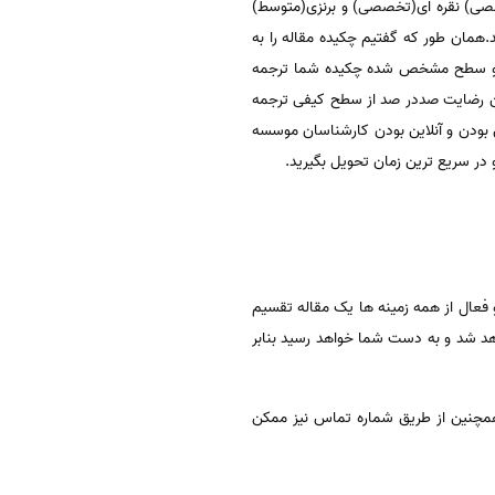
صصی) نقره ای(تخصصی) و برنزی(متوسط)
بسیار تخصصی میباشد.همان طور که گفتیم چکیده مقاله را به
ن و سطح مشخص شده چکیده شما ترجمه
مین رضایت صددر صد از سطح کیفی ترجمه
 که در زمینه ترجمه مقالات isi دارد و همچنین در دسترس بودن و آنلاین بودن کارشناسان موسسه
و در سریع ترین زمان تحویل بگیرید.
 فعال از همه زمینه ها یک مقاله تقسیم
 شد و به دست شما خواهد رسید بنابر
مچنین از طریق شماره تماس نیز ممکن