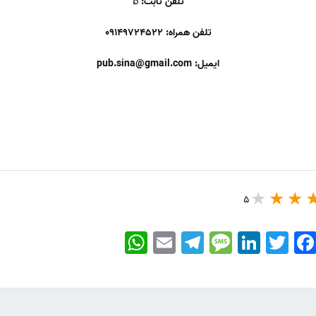
تلفن ثابت: ⌕
تلفن همراه: 09149724522
ایمیل: pub.sina@gmail.com
5
WhatsApp
Email
Telegram
Message
LinkedIn
Twitter
Faceboo