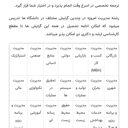
ترجمه تخصصی در اسرع وقت انجام پذیرد و در اختیار شما قرار گیرد.
رشته مدیریت امروزه در چندین گرایش مختلف در دانشگاه ها تدریس
میشود که امکان ادامه تحصیل در همه این گرایش ها تا مقطع
کارشناسی ارشد و دکتری نیز امکان پذیر میباشد.
مدیریت
مدیریت
مدیریت
مدیریت
مدیریت
مدیریت
مدیریت
بازرگانی
کسب و
بازاریابی
دولتی
منابع
صنعتی
استراتژیک
کار
انسانی
(MBA)
مدیریت
مدیریت
مدیریت
مدیریت
تحقیق
مدیریت
مدیریت
شهری
بحران
تولید و
سیستم
در
تکنولوژی
مالی
عملیات
ها
عملیات
مدیریت
مدیریت
مدیریت
حقوق
مدیریت
مدیریت
مدیریت و
و برنامه
خدمات
محیط
محیط
رسانه
آموزشی
برنامه
ریزی
بهداشتی
زیست
زیست
ای
ریزی
فرهنگی
و درمانی
تربیت