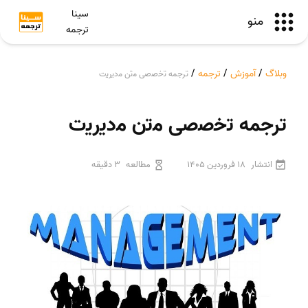
سینا
منو
ترجمه
وبلاگ
/
آموزش
/
ترجمه
/
ترجمه ﺗﺧﺻﺻﯽ ﻣﺗن ﻣدﯾرﯾت
ترجمه ﺗﺧﺻﺻﯽ ﻣﺗن ﻣدﯾرﯾت
انتشار
18 فروردین 1405
مطالعه
3 دقیقه