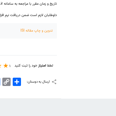
تاریخ و زمان مقرر با مراجعه به سامانه phdinterview.azmoon.iau.ac.ir در جلسه مصاحبه مجازی دکتری آزاد شرکت نمایند.
داوطلبان لازم است ضمن دریافت نرم افزا
تدوین و چاپ مقاله ISI
لطفا
امتیاز
خود را ثبت کنید
1
اشتراک
Copy
k
ارسال به دوستان:
Link