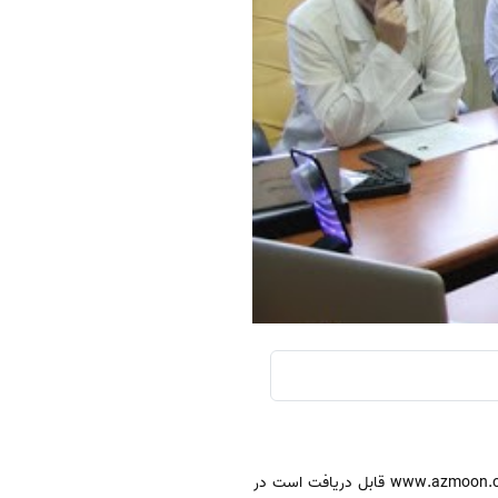
در شیوه جدید برگزاری مصاحبه داوطلبان لازم است با دریافت نام کاربری و کلمه عبور که از عصر امروز از طریق سامانه www.azmoon.org قابل دریافت است در