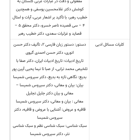
مفعولی و دقت در عبارات عربی گلستان به
کوشش دکتر غلامحسین یوسفی و همچنین
خطیب رهبر، با تأکید بر اشعار عربی، آیات و امثال
۴ – سی قصیده ناصر خسرو، دکتر محقق ۵ –
قصاید و غزلیات سعدی، دکتر خطیب رهبر
کلیات مسائل ادبی
دستور: دستور زبان فارسی ۲، تألیف دکتر حسن
انوری، دکتر حسن احمدی گیوی
تاریخ ادبیات: تاریخ ادبیات ایران، دکتر صفا با
تلخیص محمد ترابی، از صبا تا نیما یحیی آیین پور
بدیع: نگاهی تازه به بدیع، دکتر سیروس شمیسا
بیان: بیان و معانی، دکتر سیروس شمیسا –
معانی و بیان دکتر جلیل تجلیل
معانی : بیان و معانی، دکتر سیروس شمیسا
قافیه و عروض: آشنایی با عروض و قافیه، دکتر
سیروس شمیسا
سبک شناسی: سبک شناسی نظم و سبک شناسی
نثر، دکتر سیروس شمیسا