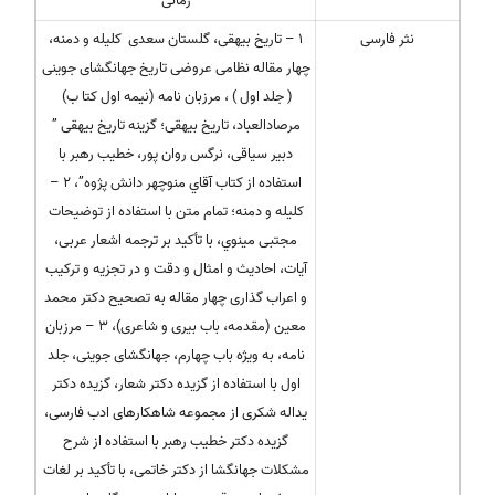
زمانی
نثر فارسی
۱ – تاریخ بیهقی، گلستان سعدی کلیله و دمنه،
چهار مقاله نظامی عروضی تاریخ جهانگشای جوینی
( جلد اول ) ، مرزبان نامه (نیمه اول کتا ب)
مرصادالعباد، تاریخ بیهقی؛ گزینه تاریخ بیهقی ”
دبیر سیاقی، نرگس روان پور، خطیب رهبر با
استفاده از کتاب آقاي منوچهر دانش پژوه”، ۲ –
کلیله و دمنه؛ تمام متن با استفاده از توضیحات
مجتبی مینوي، با تأکید بر ترجمه اشعار عربی،
آیات، احادیث و امثال و دقت و در تجزیه و ترکیب
و اعراب گذاری چهار مقاله به تصحیح دکتر محمد
معین (مقدمه، باب بیری و شاعری)، ۳ – مرزبان
نامه، به ویژه باب چهارم، جهانگشای جوینی، جلد
اول با استفاده از گزیده دکتر شعار، گزیده دکتر
یداله شکری از مجموعه شاهکارهای ادب فارسی،
گزیده دکتر خطیب رهبر با استفاده از شرح
مشکلات جهانگشا از دکتر خاتمی، با تأکید بر لغات