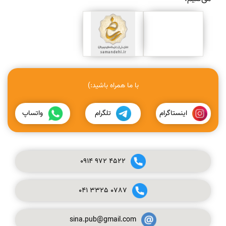
با ما همراه باشید:)
اینستاگرام
تلگرام
واتساپ
0914
972
4522
041
3325
0787
sina.pub@gmail.com