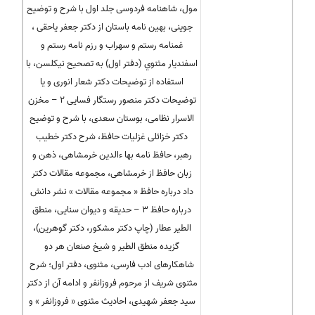
مول، شاهنامه فردوسی جلد اول با شرح و توضیح
جوینی، بهین نامه باستان از دکتر جعفر یاحقی ،
غمنامه رستم و سهراب و رزم نامه رستم و
اسفندیار مثنوي (دفتر اول) به تصحیح نیکلسن، با
استفاده از توضیحات دکتر شعار انوری و یا
توضیحات دکتر منصور رستگار فسایی ۲ – مخزن
الاسرار نظامی، بوستان سعدی، با شرح و توضیح
دکتر خزائلی غزلیات حافظ، شرح دکتر خطیب
رهبر، حافظ نامه بها ءالدین خرمشاهی، ذهن و
زبان حافظ از خرمشاهی، مجموعه مقالات دکتر
داد درباره حافظ « مجموعه مقالات » نشر دانش
درباره حافظ ۳ – حدیقه و دیوان سنایی، منطق
الطیر عطار (چاپ دکتر مشکور، دکتر گوهرین)،
گزیده منطق الطیر و شیخ صنعان هر دو
شاهکارهای ادب فارسی، مثنوی، دفتر اول؛ شرح
مثنوی شریف از مرحوم فروزانفر و ادامه آن از دکتر
سید جعفر شهیدی، احادیث مثنوی « فروزانفر » و