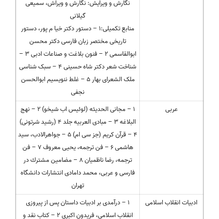
نگارش و ویرایش: نگارش و ویراش، سمیعی
گیلانی
منابع تکمیلی:۱ – دستور دکتر خیا م پور، دستور
تاریخی مختصر زبان فارسی دکتر محسن
ابوالقاسمی ۲ – فنون بلاغت و صناعات ادبی ۳ –
شناخت شعر دکتر شاه حسینی ۴ – سبک شناسی
ملک الشعرای بهار ۵ – غلط ننویسیم ابوالحسن
نجفی
عربی
۱ – مجانی الحدیثه (لوئیس اب شیخو) ۲ – نهج
البلاغه ۳ – مبادی العربیه جلد ۴ (رشید شرتونی)
۴ – قرآن کریم (جز سی ام) ۵ – جواهرالادب، سید
هاشمی ۶ – فن ترجمه، یحیی معروف ۷ – فن
ترجمه، رضا ناظمیان ۸ – مضامین مشترك در
فارسی و عربی، محمد دامادی انتشارات دانشگاه
تهران
ادبیات انقلاب اسلامی
۱ – درآمدی بر ادبیات داستان پس از پیروزی
انقلاب اسلامی، فریدون اکبری ۲ – کتاب نقد و