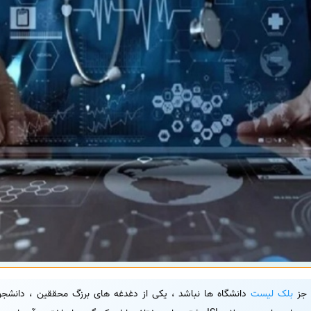
 جز
بلک لیست
دانشگاه ها نباشد ، یکی از دغدغه های برزگ محققین ، دانشجویا