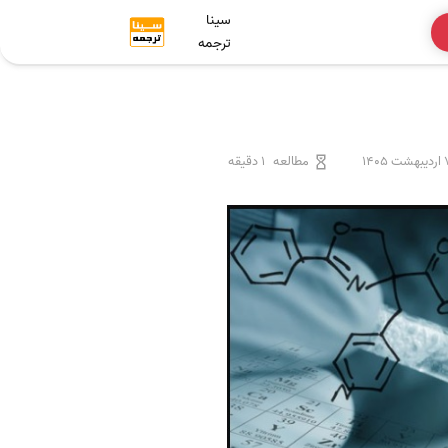
سینا
ترجمه
شت 1405
مطالعه
1 دقیقه