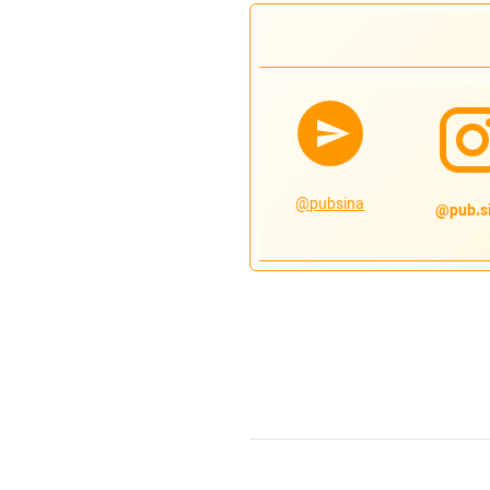
@pubsina
pub.si