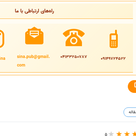
راه‌های ارتباطی با ما
sina.pub@gmail.
04133250787
na@
09149724522
com
قاله
5