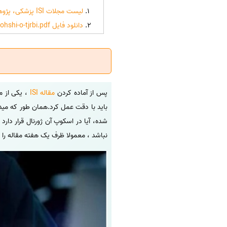
لیست مجلات ISI پزشکی، پژوهشی و تجربی
دانلود فایل list-mjlat-isi-pzshki-pzhohshi-o-tjrbi.pdf
پس از آماده کردن
مقاله ISI
، یکی از 
باید با دقت عمل کرد.همان طور که میدا
شده، آیا در اسکوپ آن ژورنال قرار دار
نباشد ، معمولا ظرف یک هفته مقاله را 