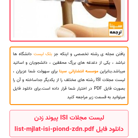
یافتن مجله ی رشته تخصصی و اینکه جز
بلک لیست
دانشگاه ها
نباشد ، یکی از دغدغه های برزگ محققین ، دانشجویان و اساتید
میباشد.بنابراین
موسسه انتشاراتی سینا
برای سهولت شما عزیزان ،
لیست مجلات ISI رشته های مختلف را از یکدیگر جداساخته و آن را
بصورت فایل PDF در اختیار شما قرار داده است.برای دانلود فایل
میتوانید به قسمت زیر مراجعه کنید
لیست مجلات ISI پیوند زدن
دانلود فایل list-mjlat-isi-piond-zdn.pdf