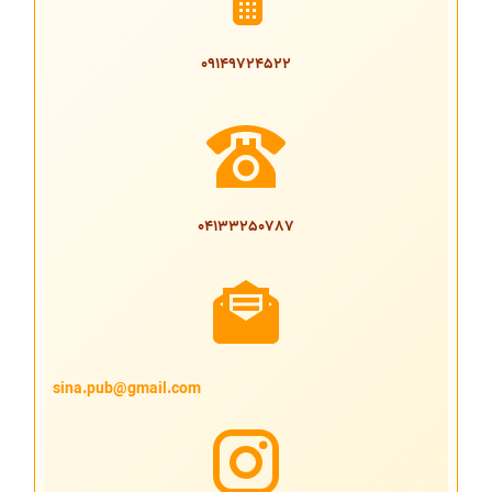
09149724522
04133250787
sina.pub@gmail.com