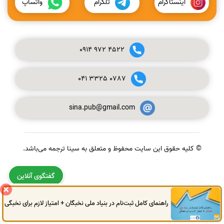
اینستاگرام
تلگرام
واتساپ
0914
972
4522
041
3325
0787
sina.pub@gmail.com
© کلیه حقوق این سایت محفوظ و متعلق به سینا ترجمه می‌باشد.
گفتگوی آنلاین
راهنمای کامل ثبت‌نام در بنیاد ملی نخبگان + امتیاز لازم برای نخبگی
0914
972
4522
041
3325
0787