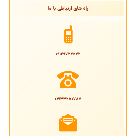
راه های ارتباطی با ما
09149724522
04133250787