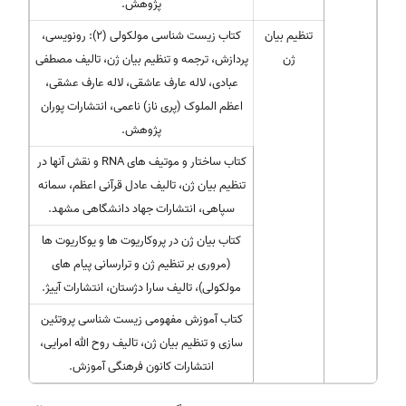
پژوهش.
تنظیم بیان
کتاب زیست شناسی مولکولی (۲): رونویسی،
ژن
پردازش، ترجمه و تنظیم بیان ژن، تالیف مصطفی
عبادی، لاله عارف عاشقی، لاله عارف عشقی،
اعظم الملوک (پری ناز) ناعمی، انتشارات پوران
پژوهش.
کتاب ساختار و موتیف های RNA و نقش آنها در
تنظیم بیان ژن، تالیف عادل قرآنی اعظم، سمانه
سپاهی، انتشارات جهاد دانشگاهی مشهد.
کتاب بیان ژن در پروکاریوت ها و یوکاریوت ها
(مروری بر تنظیم ژن و ترارسانی پیام های
مولکولی)، تالیف سارا دژستان، انتشارات آییژ.
کتاب آموزش مفهومی زیست شناسی پروتئین
سازی و تنظیم بیان ژن، تالیف روح الله امرایی،
انتشارات کانون فرهنگی آموزش.