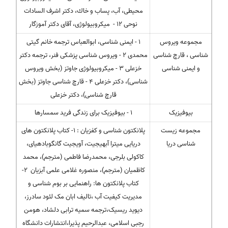
محیطی، آب، پساب و خاك، دکتر اشرف السادات
نوحی 12 - میکروبیولوژی، آقای دکتر آموزگار
مجموعه ویروس
1 - ایمنی شناسی، ابوالعباس ترجمه خانم گیتی
شناسی ، قارچ شناسی
محمدی 2 - ویروس شناسی پزشکی فنر، ترجمه دکتر
و ایمنی شناسی
خزعلی 3 - میکروبیولوژی جاوتز (بخش ویروس
شناسی)، دکتر خزعلی 4 - قارچ شناسی جاوتز (بخش
قارچ شناسی)، دکتر خزعلی
بیوفیزیک
1 - بیوفیزیک برای زندگی فرید سمسارها
مجموعه زیست
پلانکتون شناسی و کفزیان : ۱- کتاب پلانکتون های
شناسی دریا
دریایی میترا آبهیجیت، آویجیت گانگوبادهیای،
کاکولی بلرجی، محمدرضا فاطمی (مترجم)، محمد
کاظمیان (مترجم)، منصوره غلامی علمی آبزیان ۲-
کتاب پلانکتون ها: راهنمایی بر بوم شناسی و
مدیریت کیفیت آب ،تالیف ابان مک لئود سادرز،
دیوید ریسیک،ترجمه سمیه ترابی دلشاد، هومن
رجبی اسلامی، عبدالرحیم پذیرا،انتشارات دانشگاه