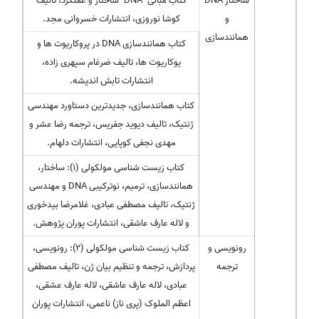
ساختار DNA
کتاب مبانی "DNA" ساختار و عملکرد، تالیف
و
کوشا نوروزی، انتشارات خسروانی مجد.
همانندسازی
کتاب همانندسازی DNA در پروکاریوت ها و
یوکاریوت ها، تالیف ضرغام سپهری زاده،
انتشارات تابش اندیشه.
کتاب همانندسازی، جدیدترین دستاورد مهندسی
ژنتیک، تالیف دیوید جفریس، ترجمه رضا عشر و
مهدی نجفی کوپایی، انتشارات دلهام.
کتاب زیست شناسی مولکولی (۱): ساختار،
همانندسازی، ترمیم، نوترکیبی DNA و مهندسی
ژنتیک، تالیف مصطفی عبادی، غلامرضا بیدخوری
و لاله عارف عاشقی، انتشارات پوران پژوهش.
رونویسی و
کتاب زیست شناسی مولکولی (۲): رونویسی،
ترجمه
پردازش، ترجمه و تنظیم بیان ژن، تالیف مصطفی
عبادی، لاله عارف عاشقی، لاله عارف عشقی،
اعظم الملوک (پری ناز) ناعمی، انتشارات پوران