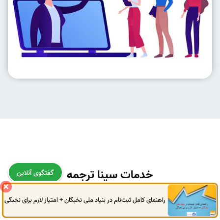
خدمات سینا ترجمه
گفتگوی آنلاین
راهنمای کامل ثبت‌نام در بنیاد ملی نخبگان + امتیاز لازم برای نخبگی
0914
972
4522
041
3325
0787