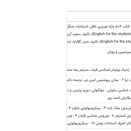
۱- کتاب گرامر کاربردی زبان انگلیسی، شهاب اناری و همکاران، انتشارات مبتکران. 2 - کتاب ۵۰۴ واژه ضروری تافل، انتشارات جنگل. 3 - کتاب انگلیسی برای
دانشجویان رشته زیست شناسی سلولی مولکولی (English for the students of cell an molecular biology)، تالیف سعید آیریان، انتشارات سمت. 4 -
ولکولی لودیش، مترجم دکتر رضا یوسفی 2 - مبانی زیست شناسی سلولی - مولکولی، دورو برتیس و دورو برتیس، ترجمه، سید
انیان احمد پور
1 - میکروبیولوژی عمومی، دکتر فریدون ملک زاده 2 - بیوتکنولوژی میکروبی، دکتر فریدون ملک زاده 3 - میکروبیولوژی جاوتز 4 - میکروبیولوژی واکر 5 -
میکروب شناسی پزشکی، دکتر پرویز ادیب فر 6 - ایمونولوژی ایوان رویت 7 - ایمونولوژی استیتنر 8 - ویروس شناسی فیلدز 9 - ویروس شناسی فنز 10 - تک