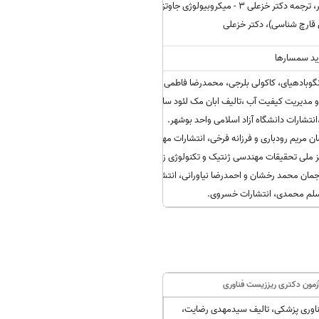
1 - ایمنی شناسی، ابوالعباس ترجمه خانم گیتی محمدی 2 - ویروس شناسی پزشکی فنر، ترجمه دکتر خزعلی 3 - میکروبیولوژی جاوتز (بخش ویروس شناسی)،
هیجیت، آویجیت گانگوبادهیای، کاکولی بلرجی، محمدرضا فاطمی (مترجم)، محمد کاظمیان
 راهنمایی بر بوم شناسی و مدیریت کیفیت آب ،تالیف ابان مک لئود سادرز، دیوید ریسیک،ترجمه
نتشارات دانشگاه آزاد اسلامی واحد بوشهر.
بوم شناسی : ۱ - کتاب زیست شناسی دریا، تالیف پیتر کاسترو، مایکل ای. هوبر، مترجمان مریم رودباری و فرزانه فرخی، انتشارات مهربان نیکا. ۲- کتاب زیست
ز ملی تحقیقات مهندسی ژنتیک و تکنولوژی زیستی.
فیزیولوژی آبزیان : ۱- کتاب فیزیولوژی گایتون (جلد ۱ و ۲)، تالیف آرتور گایتون، مترجمان محمد رخشان و احمدرضا نیاورانی، انتشارات سماط. ۲- کتاب
مسلم محمدی، انتشارات خسروی.
آزمون دکتری ریززیست فناوری
ناوری پزشکی، تالیف سیدمهدی رضایت،