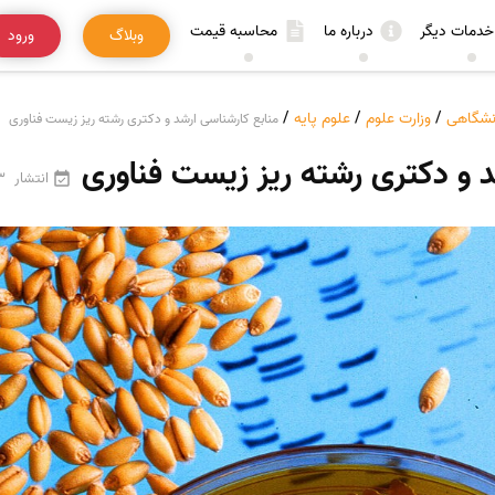
خدمات دیگر
درباره ما
محاسبه قیمت
وبلاگ
ورود
انشگاهی
/
وزارت علوم
/
علوم پایه
/
منابع کارشناسی ارشد و دکتری رشته ریز زیست فناوری
د و دکتری رشته ریز زیست فناوری
انتشار
23 فر