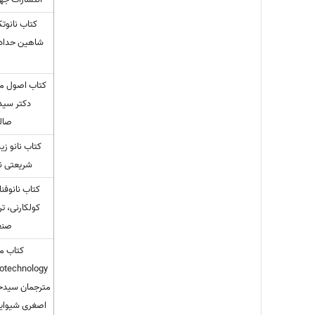
کتاب نانوتک
شاهین حدادی
کتاب اصول مفا
دکتر سید
صال
کتاب نانو زی
شریعتی نی
کتاب نانوفن
کولکارنی، ت
صنعت
مترجمان سیدح
اصغری شیوایی