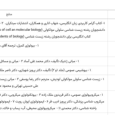
منابع
کتاب انگلیسی برای دانشجویان رشته زیست شناسی (English for the students of biology)، تالیف حیدر آقابابا، انتشارات سمت.
1 - بیولوژی کمپل، ترجمه آقای میرحبیبی و پویان
1 - مبانی ژنتیک تألیف، دکتر محمد تقی آساد 2 - مبانی و مسائل ژنتیک ویلیام استانس فیلد، مترجم رضا محمدی
1 - بیوشیمی عمومی (جلد 1و 2) تألیف، دکتر پرویز شهبازی، دکتر ناصر ملک نیا 2 - مبانی بیوشیمی لنین جر، ترجمه دکتر رضا محمدی
1 - زیست شناسی سلولی م
علی حسینی تهرانی و محمود عرف
یاخته شناسی، دکتر محمدی 11 - میکروبیولوژی محیطی، آب، پساب و خاك، دکتر اشرف السادات نوحی 12 - میکروبیولوژی، آقای دکتر آموزگار