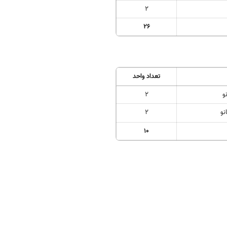
2
26
تعداد واحد
و
2
نو
2
10