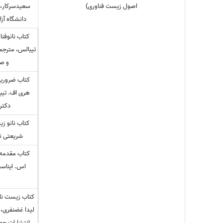
اصول زیست فناوری)
سعیدسرکار، ا
دانشگاه آزا
کتاب نانوفن
تیبالس، مترجما
و صف
کتاب ضروریا
هری اف. تیب
دکتر 
کتاب نانو زی
شریعتی نی
کتاب مقدمه 
اس. ایناسی
کتاب زیست نانو
لیدا غضنفری،
انتشارات جه