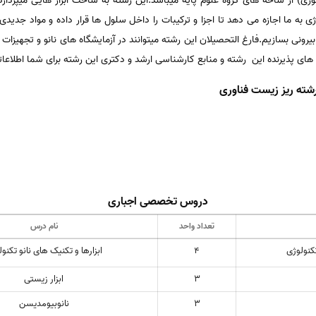
ولوژی) از شاخه های گروه علوم پایه میباشد.این رشته به ساخت ابزار هایی میپرداز
لوژی به ما اجازه می دهد تا اجزا و ترکیبات را داخل سلول ها قرار داده و مواد جدی
یرونی بسازیم.فارغ التحصیلان این رشته میتوانند در آزمایشگاه های نانو و تجهیزات 
ی پذیرنده این رشته و منابع کارشناسی ارشد و دکتری این رشته برای شما اطلاعاتی
ته ریز زیست فناوری
دروس تخصصی اجباری
تعداد واحد
نام درس
تکنولوژی
4
ابزارها و تکنیک های نانو تکنو
3
ابزار زیستی
3
نانوبیومدیسن