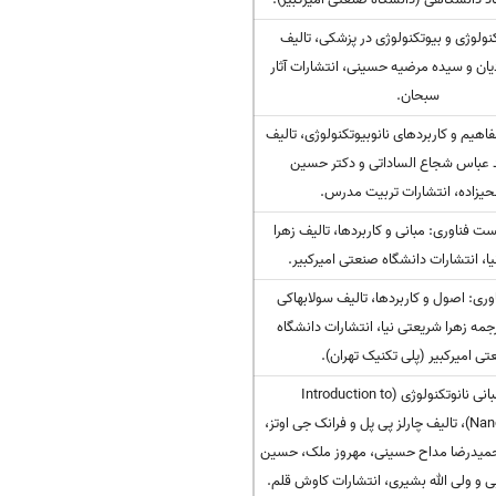
نولوژی و بیوتکنولوژی در پزشکی، تالیف
ان و سیده مرضیه حسینی، انتشارات آثار
سبحان.
هیم و کاربردهای نانوبیوتکنولوژی، تالیف
 عباس شجاع الساداتی و دکتر حسین
حیزاده، انتشارات تربیت مدرس.
ست فناوری: مبانی و کاربردها، تالیف زهرا
ا، انتشارات دانشگاه صنعتی امیرکبیر.
اوری: اصول و کاربردها، تالیف سولابهاکی
رجمه زهرا شریعتی نیا، انتشارات دانشگاه
ی امیرکبیر (پلی تکنیک تهران).
کتاب مبانی نانوتکنولوژی (Introduction to
Nanotechnology)، تالیف چارلز پی پل و فرانک جی اوتز،
میدرضا مداح حسینی، مهروز ملک، حسین
 و ولی الله بشیری، انتشارات کاوش قلم.