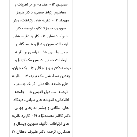
سعیدی 12 - مقدمه ای بر نظریات و
مفاهیم ارتباط جمعی، د کتر هرمز
مهرداد 13 - نظریه های ارتباطات، ورنر
سورین، جیمز تانکارد، ترجمه دکتر
علیرضا دهقان 14 - کاربرد نظریه های
ارتباطات، سون ویندال، بنوسیگنایزر،
جین اولسون 15 - درآمدی بر نظریه
ارتباطات جمعی، دنیس مک کوئیل،
ترجمه دکتر پرویز اجلالی 16 - یک جهان،
چندین صدا، شن مک براید، 17 - نظریه
های جامعه اطلاعاتی، فرانک وبستر ،
ترجمه اسماعیل قدیمی 18 - جامعه
اطلاعاتی: اندیشه های بنیادی، دیدگاه
های انتقادی و چشم اندازهای جهانی،
دکتر کاظم معتمدنژا د 19 - کاربرد نظریه
های ارتباطات، تألیف سورین ویندال و
همکاران، ترجمه دکتر علیرضا دهقان 20