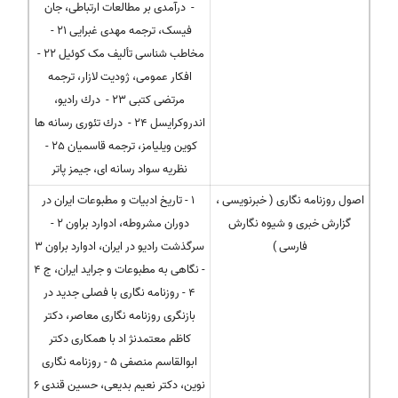
- درآمدی بر مطالعات ارتباطی، جان
فیسک، ترجمه مهدی غبرایی 21 -
مخاطب شناسی تألیف مک کوئیل 22 -
افکار عمومی، ژودیت لازار، ترجمه
مرتضی کتبی 23 - درك رادیو،
اندروکرایسل 24 - درك تئوری رسانه ها
کوین ویلیامز، ترجمه قاسمیان 25 -
نظریه سواد رسانه ای، جیمز پاتر
اصول روزنامه نگاری ( خبرنویسی ،
1 - تاریخ ادبیات و مطبوعات ایران در
گزارش خبری و شیوه نگارش
دوران مشروطه، ادوارد براون 2 -
فارسی )
سرگذشت رادیو در ایران، ادوارد براون 3
- نگاهی به مطبوعات و جراید ایران، ج 4
4 - روزنامه نگاری با فصلی جدید در
بازنگری روزنامه نگاری معاصر، دکتر
کاظم معتمدنژ اد با همکاری دکتر
ابوالقاسم منصفی 5 - روزنامه نگاری
نوین، دکتر نعیم بدیعی، حسین قندی 6