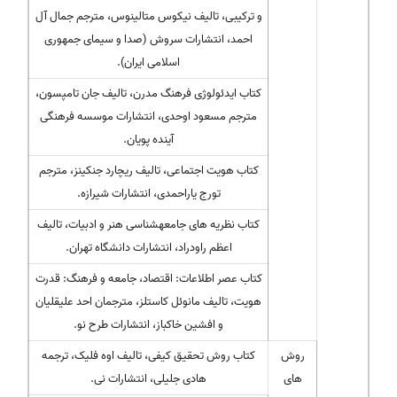
و ترکیبی، تالیف نیکوس متالینوس، مترجم جمال آل
احمد، انتشارات سروش (صدا و سیمای جمهوری
اسلامی ایران).
کتاب ایدئولوژی فرهنگ مدرن، تالیف جان تامپسون،
مترجم مسعود اوحدی، انتشارات موسسه فرهنگی
آینده پویان.
کتاب هویت اجتماعی، تالیف ریچارد جنکینز، مترجم
تورج یاراحمدی، انتشارات شیرازه.
کتاب نظریه های جامعهشناسی هنر و ادبیات، تالیف
اعظم راودراد، انتشارات دانشگاه تهران.
کتاب عصر اطلاعات: اقتصاد، جامعه و فرهنگ: قدرت
هویت، تالیف مانوئل کاستلز، مترجمان احد علیقلیان
و افشین خاکباز، انتشارات طرح نو.
روش
کتاب روش تحقیق کیفی، تالیف اوه فلیک، ترجمه
های
هادی جلیلی، انتشارات نی.