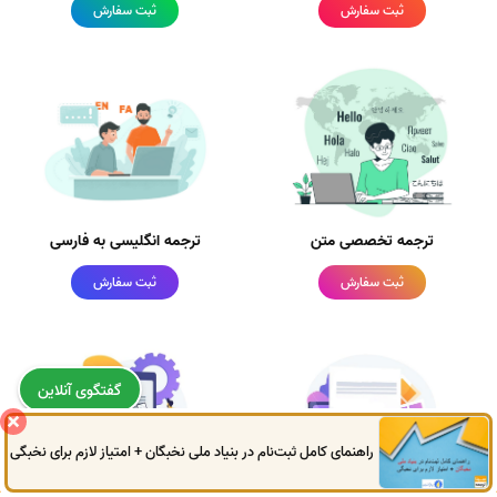
ثبت سفارش
ثبت سفارش
ترجمه تخصصی متن
ترجمه انگلیسی به فارسی
ثبت سفارش
ثبت سفارش
گفتگوی آنلاین
راهنمای کامل ثبت‌نام در بنیاد ملی نخبگان + امتیاز لازم برای نخبگی
0914
972
4522
041
3325
0787