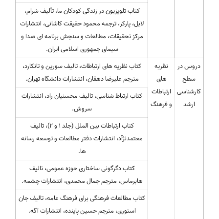
کتاب تلویزیون در زندگی کودکان ما، تألیف شرام،
لابل، پارکر، ترجمه محمود حقیقت کاشانی، انتشارات
مرکز تحقیقات، مطالعات و سنجش برنامه ای صدا و
سیمای جمهوری اسلامی ایران.
دروس در
نظریه
کتاب نظریه های ارتباطات، تالیف سورین و تانکارد،
سطح
های
مترجم علیرضا دهقان، انتشارات دانشگاه تهران.
کارشناسی
ارتباطات
کتاب ارتباط شناسی، تالیف محسنیان راد، انتشارات
ارشد
و فرهنگ
سروش.
کتاب ارتباطات بین الملل (جلد ۱ و ۲)، تالیف
معتمدنژآد، انتشارات دفتر مطالعات و توسعه رسانه
ها.
کتاب دگرگونی ساختاری حوزه عمومی، تالیف
هابرماس، مترجم جمال محمدی، انتشارات چشمه.
کتاب مطالعات فرهنگی برای فرهنگ عامه، تالیف جان
استوری، مترجم حسین پاینده، انتشارات آگه.