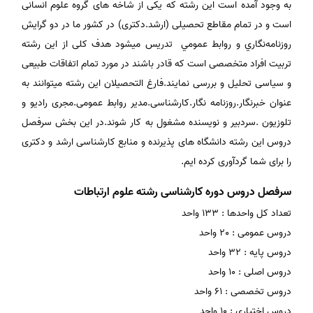
به وجود آمده است این رشته که یکی از شاخه های گروه علوم انسانی
است و در تمام مقاطع تحصیلی (ارشد.دکتری) در کشور ما در دو گرايش‌
روزنامه‌نگاري‌ و روابط‌ عمومي‌ تدریس میشود هدف کلی از این رشته
تربیت افراد متخصصی است که قادر باشند در مورد تمام اتفاقات طبیعی
و سیاسی تحلیل و بررسی نمایند.فارغ التحصیلان این رشته میتوانند به
عنوان خبرنگار.روزنامه نگار.کارشناسی.مدیر روابط عمومی.مجری رادیو و
تلوزیون .سردبیر و نویسنده مشغول به کار شوند.در این بخش سرفصل
دروس این رشته دانشگاه های پذیرنده و منابع کارشناسی ارشد و دکتری
را برای شما گردآوری کرده ایم.
سرفصل دروس دوره کارشناسی رشته علوم ارتباطات
تعداد کل واحدها : 133 واحد
دروس عمومی : 20 واحد
دروس پایه : 32 واحد
دروس اصلی : 10 واحد
دروس تخصصی : 61 واحد
دروس اختیاری : 10 واحد