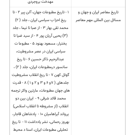
مهدخت بروجردی
تاریخ معاصر ایران و جهان و
1 - تاریخ مطبوعات جهان، آلن پیر 2 - تا
مسائل بین المللی مهم معاصر
ریخ احزا ب سیاسی ایران ، جلد ( 2)
محمد تقی بهار 3 - از صبا تا نیما ، جلد
(3) یحیی آریان پور 4 - از سید ضیا تا
بختیار، مسعود بهنود 5 - مطبوعا ت
سیاسی ایران در عصر مشروطیت،
عبدالرحیم ذاکر حسین 6 - تا ریخ
سانسور درمطبوعات ایران، جلد ( 2) ،
گوئل کهن 7 - تا ریخ انقلاب مشروطیت
جلدهای ( 7و 6 و 3 و 2 و 1 ) 8 - قدرت
های جهان مطبوعات، مارتین واکر ترجمه
محمد قائد شرفی 9 - ایران بین دو
انقلاب (از مشروطه تا انقلاب اسلامی)
یرواند آبراهامیان 10 - پادشاهان قاجار،
بهروز رحمانی، نشر یادداشت 11 - تا ریخ
تحلیلی مطبوعات ایران، استا د محیط