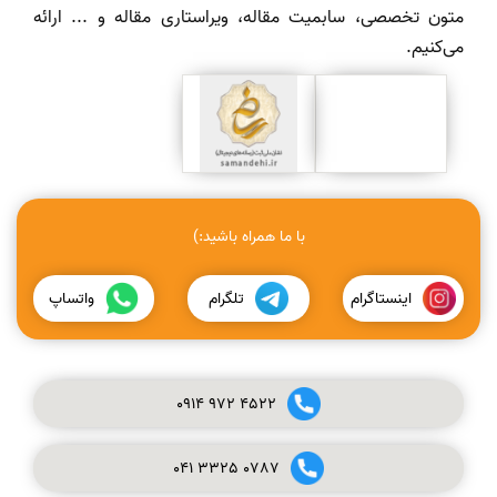
متون تخصصی، سابمیت مقاله، ویراستاری مقاله و ... ارائه
می‌کنیم.
با ما همراه باشید:)
اینستاگرام
تلگرام
واتساپ
0914
972
4522
041
3325
0787