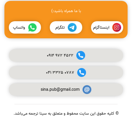
با ما همراه باشید:)
اینستاگرام
تلگرام
واتساپ
0914
972
4522
041
3325
0787
sina.pub@gmail.com
© کلیه حقوق این سایت محفوظ و متعلق به سینا ترجمه می‌باشد.