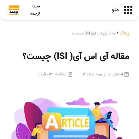
سینا
منو
ترجمه
وبلاگ
/
مقاله آی اس آی( ISI) چیست؟
مقاله آی اس آی( ISI) چیست؟
انتشار
7 اردیبهشت 1405
مطالعه
13 دقیقه