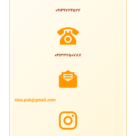
09149724522
04133250787
sina.pub@gmail.com