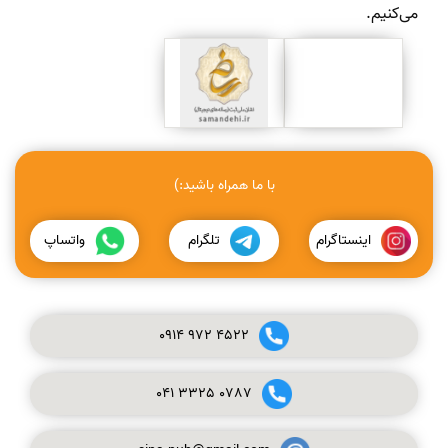
می‌کنیم.
با ما همراه باشید:)
اینستاگرام
تلگرام
واتساپ
0914
972
4522
041
3325
0787