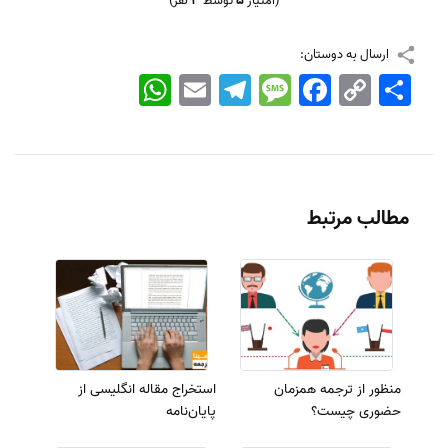
(امتیاز
5
توسط
3
نفر)
ارسال به دوستان:
اشتراک
Copy
Facebook
Message
Telegram
Email
WhatsApp
Link
مطالب مرتبط
منظور از ترجمه همزمان
استخراج مقاله انگلیسی از
حضوری چیست؟
پایان‌نامه