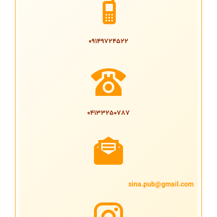
09149724522
04133250787
sina.pub@gmail.com