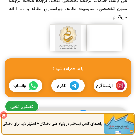
می باشد، خدمات ترجمه تخصصی کتاب، ترجمه مقاله، ترجمه
متون تخصصی، سابمیت مقاله، ویراستاری مقاله و ... ارائه
می‌کنیم.
با ما همراه باشید:)
اینستاگرام
تلگرام
واتساپ
گفتگوی آنلاین
0914
972
4522
راهنمای کامل ثبت‌نام در بنیاد ملی نخبگان + امتیاز لازم برای نخبگی
0914
972
4522
041
3325
0787
041
3325
0787