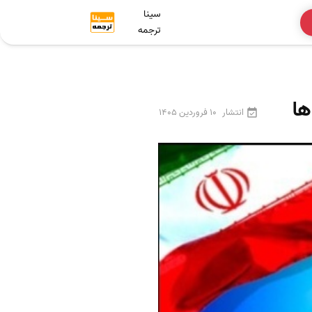
سینا
ترجمه
ها
انتشار
10 فروردین 1405