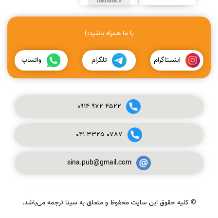
با ما همراه باشید:)
اینستاگرام
تلگرام
واتساپ
0914
972
4522
041
3325
0787
sina.pub@gmail.com
© کلیه حقوق این سایت محفوظ و متعلق به سینا ترجمه می‌باشد.