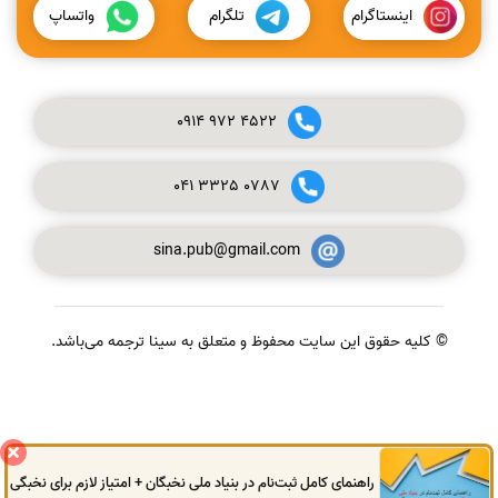
اینستاگرام
تلگرام
واتساپ
0914
972
4522
041
3325
0787
sina.pub@gmail.com
© کلیه حقوق این سایت محفوظ و متعلق به سینا ترجمه می‌باشد.
گفتگوی آنلاین
راهنمای کامل ثبت‌نام در بنیاد ملی نخبگان + امتیاز لازم برای نخبگی