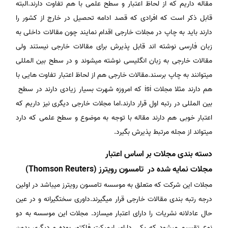
مقاله داریم که از لحاظ اعتبار و سطح علمی با هم تفاوت دارند.البته
قابل ذکر است که افرادی که قصد ادامه تحصیل در خارج از کشور را
دارند باید به چاپ در مجلات خارجی اقدام نمایند چون مقالات داخلی به
زبان فارسی نوشته اند قابل پذیرش برای مقالات خارجی نیستند ولی
مقالات خارجی به زبان انگلیسی نوشته میشوند و در سطح بین المللی
میتوانند به چاپ برسند.مقالات خارجی هم از لحاظ اعتبار تفاوت هایی با
هم دارند مثلا مجلات isi که امروزه شهرت بسیار زیادی دارند در سطح
بین المللی در رتبه اول قرار دارند.اما مجلات خارجی دیگری نیز داریم که
اعتبار خوبی هم دارند مقاله با توجه به موضوع و سطح علمی که دارد
میتواند از مجله مرتبط پذیرش بگیرد.
دسته بندی مجلات بر اساس اعتبار
مجلات نمایه شده در تامسون رویترز (Thomson Reuters)
مجلات این شرکت که متعلق به موسسه تامسون رویترز میباشد در اولین
درجه رتبه بندی مقالات خارجی قرار میگیرند.داوری سختگیرانه و در عین
حال عادلانه نشریات را دارای اعتبار میسازد. مجلات این موسسه به دو
نوع تقسیم میشود که یکی دارای ایمپکت فاکتور بوده و دیگری بدون