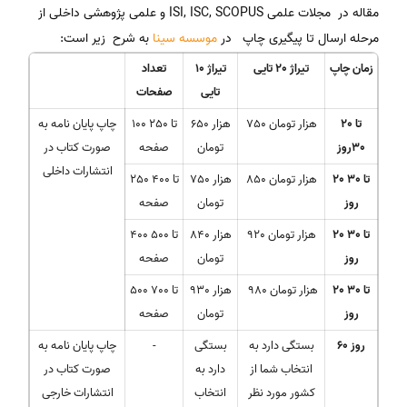
مقاله در مجلات علمی ISI, ISC, SCOPUS و علمی پژوهشی داخلی از
مرحله ارسال تا پیگیری چاپ در
موسسه سینا
به شرح زیر است:
زمان چاپ
تیراژ 20 تایی
تیراژ 10
تعداد
تایی
صفحات
تا
20
750 هزار تومان
650 هزار
100 تا 250
چاپ پایان نامه به
30روز
تومان
صفحه
صورت کتاب در
انتشارات داخلی
تا 30
20
850 هزار تومان
750 هزار
250 تا 400
روز
تومان
صفحه
تا 30
20
920 هزار تومان
840 هزار
400 تا 500
روز
تومان
صفحه
تا 30
20
980 هزار تومان
930 هزار
500 تا 700
روز
تومان
صفحه
روز
60
بستگی دارد به
بستگی
-
چاپ پایان نامه به
انتخاب شما از
دارد به
صورت کتاب در
کشور مورد نظر
انتخاب
انتشارات خارجی