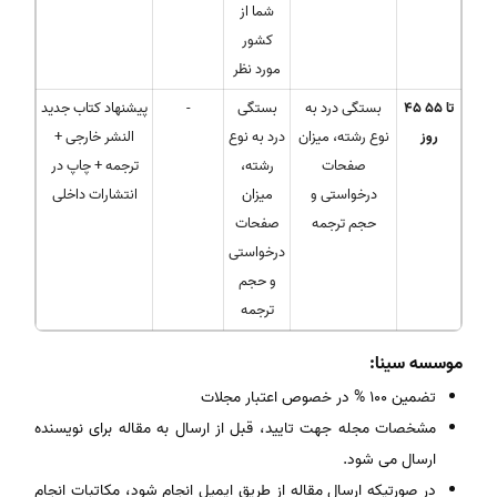
شما از
کشور
مورد نظر
تا 55
45
بستگی درد به
بستگی
-
پیشنهاد کتاب جدید
روز
نوع رشته، میزان
درد به نوع
النشر خارجی +
صفحات
رشته،
ترجمه + چاپ در
درخواستی و
میزان
انتشارات داخلی
حجم ترجمه
صفحات
درخواستی
و حجم
ترجمه
موسسه سینا:
تضمین 100 % در خصوص اعتبار مجلات
مشخصات مجله جهت تایید، قبل از ارسال به مقاله برای نویسنده
ارسال می شود.
در صورتیکه ارسال مقاله از طریق ایمیل انجام شود، مکاتبات انجام