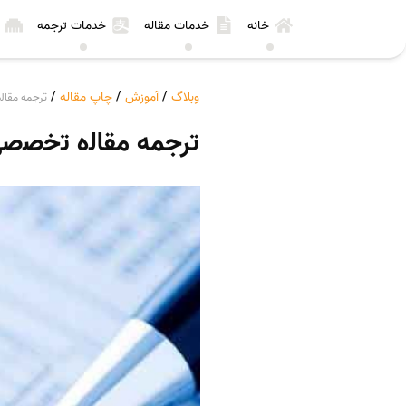
خانه
خدمات مقاله
خدمات ترجمه
وبلاگ
/
آموزش
/
چاپ مقاله
/
ترجمه ﻣﻘﺎﻟ
ترجمه ﻣﻘﺎﻟه ﺗﺧﺻﺻﯽ