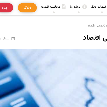
خدمات دیگر
درباره ما
محاسبه قیمت
وبلاگ
ورود
ه ﺗﺧﺻﺻﯽ اﻗﺗﺻﺎد
 اﻗﺗﺻﺎد
انتشار
18 فر