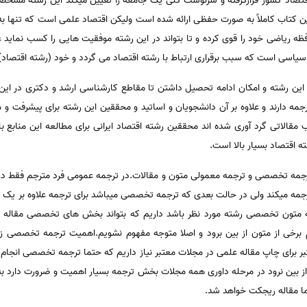
قتصاد کشور قرارگرفته و سرنوشت کلی یک جامعه را تعیین میکند این رشته مشخ
این کتاب کاملاً به صورت حفظی ارائه شده است ولیکن اقتصاد علمی است که تنها به
ظه ریاضی خود را قوی کرده و تا بتواند در این رشته موفقیت هایی را کسب نماید ع
اسی است که سبب برقراری ارتباط با رشته اقتصاد می گردد و خود (رشته اقتصاد) ز
ین رشته و امکان ادامه تحصیل داشتن تا مقاطع کارشناسی ارشد و دکتری در این 
مه دارند و علاوه بر آن دانشجویان و اساتید و محققین این رشته برای پیشرفت و م
مقالاتی گرد آوری شده اند محققین رشته اقتصاد ایرانی برای مطالعه این منابع بای
ته اقتصاد بسیار بالا است.
رجمه تخصصی و ترجمه معمولی متون و مقالات.در ترجمه عمومی فرد مترجم فقط در ح
جمه میکند ولی در حالت بعدی که ترجمه تخصصی میباشد برای ترجمه علاوه بر یک 
ه متون تخصصی رشته مورد نظر باشد داریم که بتواند بخش های تخصصی مقاله را
خی از متون از بین برود و اصلا متوجه مفهوم نشویم.اهمیت ترجمه تخصصی زم
برای چاپ مقاله علمی در مجلات معتبر نیاز داریم که حتما ترجمه تخصصی انجام د
 بین نرود در مرحله داوری همه مجلات بخش ترجمه بسیار اهمیت و ضرورت دارد به ط
 مقاله ریجکت خواهد شد.