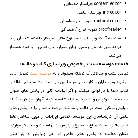
content editor ویراستار محتوایی
line editor ویراستار علمی
structural editor ویراستار خواستاری
proofreader نمونه خوان / غلط گیر
بسته به آن‌که ویراستار با چه نوع متنی سروکار داشته‌باشد، آن را با
قواعد متن به زبان رسمی، زبان معیار، زبان علمی، یا غیره همساز
می‌کند.
خدمات موسسه سینا در خصوص ویراستاری کتاب و مقاله:
تمامی کتاب و مقالاتی که نوشته میشوند و به
موسسه سینا
تحویل داده
میشوند ویراستاران و کارشناس مرتبط این موسسه ابتدا محتوای مقاله یا
کتاب شما را بازخوانی میکنند و اگر ایرادات کلی در بخش های عنوان
چکیده مقده رفرنس و یا خود محتوا مشاهده کردند آنهارا ویرایش میکنند
ویرایش ممکن است در قالب و ساختار نوشته باشد و یا در بخش های
علمی آن کارشناسان این موسسه تمامی ایارادات از قبیل ساختار غلط
های املایی شیوه ارجاع ناصحیح و رفرنس های اشتباه و حتی در مواردی
عنوان مطلب و بخش های علمی آنرا نیز ویرایش و باز بینی