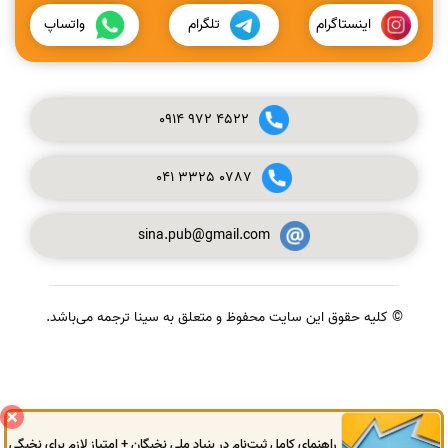
اینستاگرام
تلگرام
واتساپ
0914
972
4522
041
3325
0787
sina.pub@gmail.com
© کلیه حقوق این سایت محفوظ و متعلق به سینا ترجمه می‌باشد.
گفتگوی آنلاین
راهنمای کامل ثبت‌نام در بنیاد ملی نخبگان + امتیاز لازم برای نخبگی