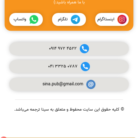
با ما همراه باشید:)
اینستاگرام
تلگرام
واتساپ
0914
972
4522
041
3325
0787
sina.pub@gmail.com
© کلیه حقوق این سایت محفوظ و متعلق به سینا ترجمه می‌باشد.