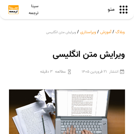
سینا
منو
ترجمه
وبلاگ
/
آموزش
/
ویراستاری
/
ویرایش متن انگلیسی
ویرایش متن انگلیسی
انتشار
21 فروردین 1405
مطالعه
3 دقیقه