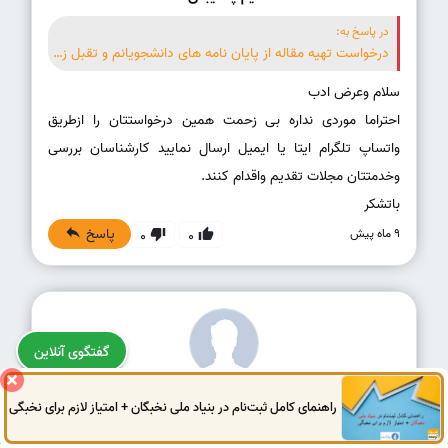
در پاسخ به:
درخواست تهیه مقاله از پایان نامه های دانشجویانم و تقبل زحمت ترجمه و سابمیت آن به نشریات اسکوپوس از صفر تا صد ( چاپ نهایی) را دارم. چگونه می توانیم باهم همکاری کنیم؟
احتراما موردی نداره بی زحمت همین درخواستتان را ازطریق
واتساپ تلگرام ایتا یا ایمیل ارسال نمایید کارشناسان بررسی
باتشکر
پاسخ
9 ماه پیش
0
0
گفتگوی آنلاین
راهنمای کامل ثبت‌نام در بنیاد ملی نخبگان + امتیاز لازم برای نخبگی
دکتر مهدی بشکوه
0914
972
4522
041
3325
0787
درخواست تهیه مقاله از پایان نامه های دانشجویانم و تقبل