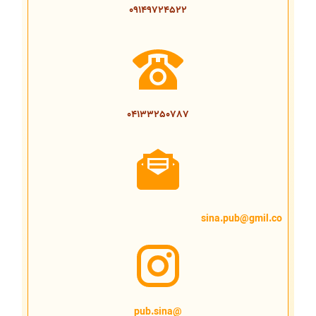
09149724522
04133250787
sina.pub@gmil.co
@pub.sina