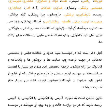
فیزیك
،
ریاضی
، شیمی،
نفت
،
مواد و متالوژی،
معماری
،
شهرسازی
،
مهندسی پزشکی
، پرستاری،
فناوری اطلاعات
(IT)
، آمار
،
حسابداری
،
زیست،
نانوفناوری،
پزشكی
، داروسازی، پیرا پزشكی، گیاه پزشكی،
مدیریت،
تربیت بدنی
،
فلسفه
،
روانشناسی
، فیزیك پزشكی، مهندسی
هسته ای، هوافضا، گرافیك، ژئوفیزیك، اقتصاد، صنایع غذایی، بازرگانی،
انرژی های نو، كشاورزی و ترجمه تخصصی متون و مقالات سایر رشته
ها.
قابل ذکر است که در موسسه سینا علاوه بر مقالات علمی و تخصصی
خدماتی در جهت ترجمه وب سایت ها و بروشور ها و پایاننامه و
کاتالوگ نیز ارائه میشود. ترجمه تخصصی این متون نیز بسیار با اهمیت
میباشد مثلا در بروشور لوازم صنعتی یا دارو های پزشکی که از خارج از
کشور وارد میشوند یا فرستاده میشوند ترجمه تخصصی بسیار حائز
اهمیت میباشد.
متون ممکن است به صورت فارسی به انگلیسی یا انگلیسی به فارسی
ترجمه شوند که هر دو نیازمند دقت و توجه ویژه ای میباشد در موسسه