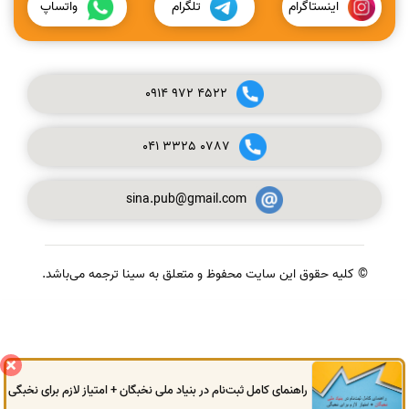
اینستاگرام
تلگرام
واتساپ
0914
972
4522
041
3325
0787
sina.pub@gmail.com
© کلیه حقوق این سایت محفوظ و متعلق به سینا ترجمه می‌باشد.
گفتگوی آنلاین
راهنمای کامل ثبت‌نام در بنیاد ملی نخبگان + امتیاز لازم برای نخبگی