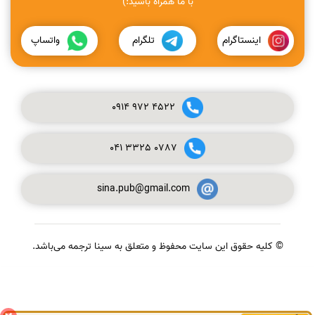
با ما همراه باشید:)
اینستاگرام
تلگرام
واتساپ
0914
972
4522
041
3325
0787
sina.pub@gmail.com
© کلیه حقوق این سایت محفوظ و متعلق به سینا ترجمه می‌باشد.