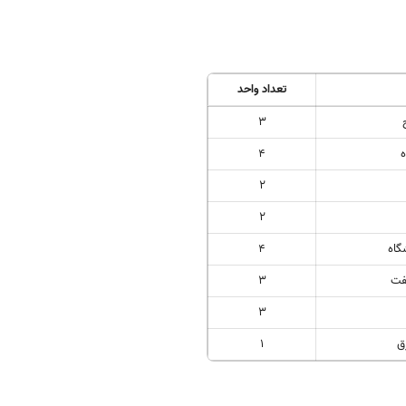
تعداد واحد
3
ه
4
2
2
گاه
4
نفت
3
3
ق
1