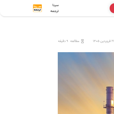
سینا
ترجمه
وردین 1405
مطالعه
9 دقیقه