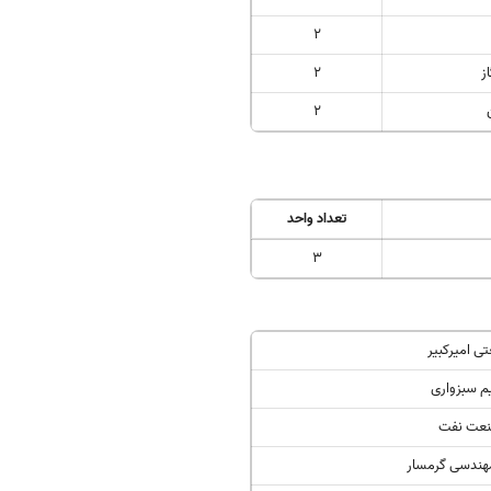
2
ز
2
2
تعداد واحد
3
ی امیرکبیر
م سبزواری
نعت نفت
مهندسی گرمسار