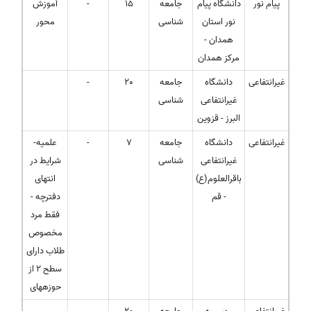
پیام نور
دانشگاه پیام
جامعه
15
-
آموزش
نور استان
شناسی
محور
همدان -
مرکز همدان
غیرانتفاعی
دانشگاه
جامعه
20
-
غیرانتفاعی
شناسی
البرز - قزوین
غیرانتفاعی
دانشگاه
جامعه
7
-
علمیه-
غیرانتفاعی
شناسی
شرایط در
باقرالعلوم(ع)
انتهای
- قم
دفترچه -
فقط مرد
مخصوص
طلاب دارای
سطح 2 از
حوزههای