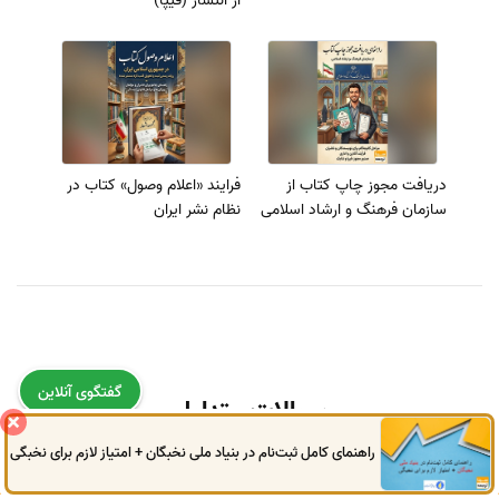
از انتشار (فیپا)
دریافت مجوز چاپ کتاب از
فرایند «اعلام وصول» کتاب در
سازمان فرهنگ و ارشاد اسلامی
نظام نشر ایران
گفتگوی آنلاین
سوالات متداول
راهنمای کامل ثبت‌نام در بنیاد ملی نخبگان + امتیاز لازم برای نخبگی
0914
972
4522
041
3325
0787
1.
شابک چیست و چرا برای چاپ کتاب ضروری است؟