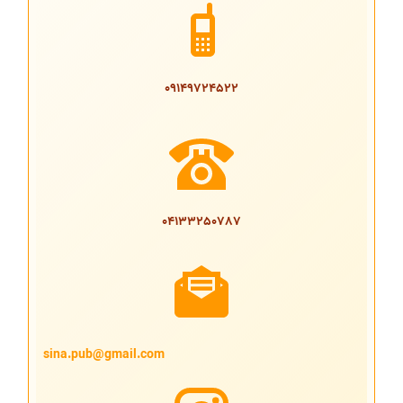
09149724522
04133250787
sina.pub@gmail.com