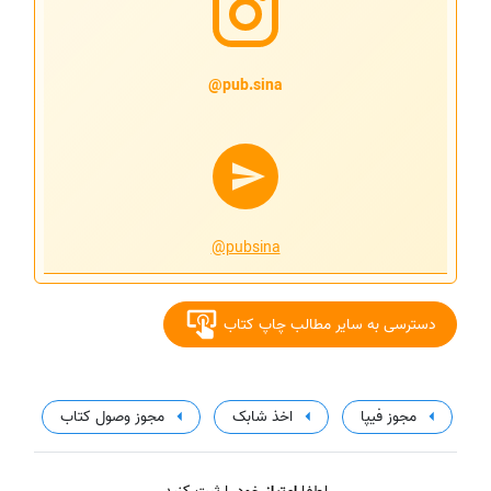
pub.sina@
@pubsina
دسترسی به سایر مطالب چاپ کتاب
مجوز فیپا
اخذ شابک
مجوز وصول کتاب