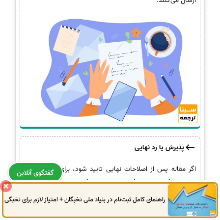
ارسال می‌کنند.
پذیرش یا رد نهایی
اگر مقاله پس از اصلاحات نهایی تایید شود، برای انتشار آماده
گفتگوی آنلاین
می‌شود. اگر مقاله پذیرفته نشود، نویسندگان می‌توانند مقاله را به
مجله دیگری ارسال کنند
راهنمای کامل ثبت‌نام در بنیاد ملی نخبگان + امتیاز لازم برای نخبگی
0914
972
4522
041
3325
0787