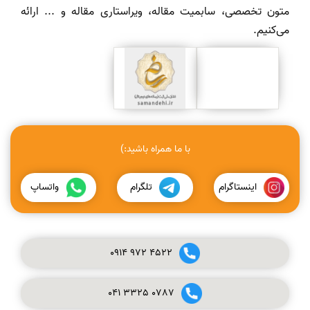
متون تخصصی، سابمیت مقاله، ویراستاری مقاله و ... ارائه
می‌کنیم.
با ما همراه باشید:)
اینستاگرام
تلگرام
واتساپ
0914
972
4522
041
3325
0787