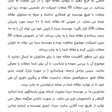
خاصی به خرج دهید تا بتوانید مقاله خود را در این مجلات به چاپ
برسانید. در بین مجلات ISI مجلات ایمپکت دار تضمینی نبوده، زیرا این
مجلات با هیچ موسسه ای همکاری نداشته و صرفا به محتوای مقاله
توجه می نماید، در صورتی که مقاله شما تا 70 درصد مورد پذیرش
مجلات JCR قرار بگیرد، موسسه سینا با رایزنی خود می تواند آن را به 100
درصد رسانده و مقاله شما را به چاپ برساند. اما در خصوص مجلات ISI
بدون ایمپکت، موضوع متفاوت بوده و موسسه سینا می تواند به داوران
مجلات رایزنی کرده و مقاله شما را به چاپ برساند.
برای این منظور کافیست مقاله خود را برای مشاوران ما ارسال نمایید تا
موضوع آن را بررسی نموده و متناسب با آن برای شما مجلات را معرفی
نمایند. سپس مراحل ترجمه، ویراستاری ( در صورت نیاز)، فرمت بندی
مقاله طبق دستورالعمل مجله، سابمیت مقاله و پیگیری داوری آن طی
شود تا در نهایت مقاله شما در مجله درخواستی به چاپ برسد.
مشاورین ما در موسسه سینا بصورت شبانه روزی پاسخگوی شما اساتید
گرانقدر و دانشجویان عزیز می باشد. در صورت داشتن هرگونه سوال، می
توانید از طریق چت آنلاین سایت سینا، ایمیل موسسه و شماره تماس