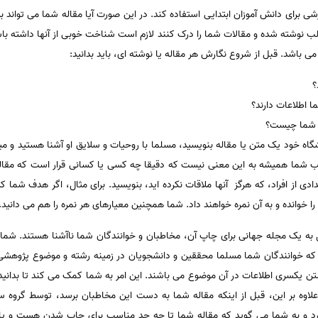
زشی برای دانش آموزان ابتدایی استفاده کند. در این صورت آیا مقاله شما می تواند 
الب نوشته شده و مقالات شما را درک کنند لازم است شناخت خوبی از آنها داشته ب
ی باشد. قبل از شروع نگارش هر مقاله یا نوشته ای، باید بدانید:
؟
ا اطلاعات دارند؟
ه شما چیست؟
شگاه خود یک متن یا مقاله بنویسید، مسلما با روحیات و سلایق او آشنا هستید و مید
ب شما همیشه به این معنی نیست که دقیقا چه کسی یا کسانی قرار است که مقاله شم
ی از افراد، که هرگز آنها ملاقات نکرده اید، بنویسید. برای مثال، اگر هدف شما 
ا خوانده و به آن نمره خواهند داد. شما همچنین معیارهای هر نمره را هم می دانید.
 به یک مجله جهانی برای چاپ آن، مخاطبان و خوانندگان شما ناآشنا هستند. شما 
ید که خوانندگان شما مسلما محققین و دانشجویان در زمینه رشته و موضوع پژوهشی
ن یکسری اطلاعات در آن موضوع می باشند. این امر به شما کمک می کند تا بدانید ک
لاوه بر این، قبل از اینکه مقاله شما به دست این مخاطبان برسد، توسط گروه سوم
گیرد و به شما می گوید که مقاله شما تا چه حد مناسب برای چاپ شدن هست و یا ن