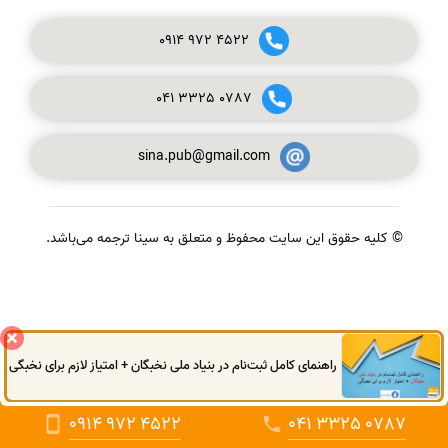
0914
972
4522
041
3325
0787
sina.pub@gmail.com
© کلیه حقوق این سایت محفوظ و متعلق به سینا ترجمه می‌باشد.
گفتگوی آنلاین
راهنمای کامل ثبت‌نام در بنیاد ملی نخبگان + امتیاز لازم برای نخبگی
0914
972
4522
041
3325
0787