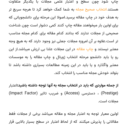
چاپ شود چون سطح و اعتبار علمی مجلات با یکدیگر متفاوت
هستند
.انتخاب صحیح مجله
به شما کمک خواهد کرد تا هرچه سریع تر
به هدف خود در چاپ مقاله برسید.اصولا این مرحله برای دانشجویانی که
برای اولین بار میخواهند مقاله چاپ کنند کمی دشوار است چون شناخت
صحیحی از مجلات ندارند که بدانند کدام مقاله برای کدام مجله مناسب
تر است.علاوه بر آن امروزه مجلات جعلی نیز وجود دارند که به هیچ وجه
معتبر نیستند و
چاپ مقاله
در این مجلات علنا بی ارزش میباشد.از این
رو یا باید دانشجو مرحله انتخاب ژورنال و چاپ مقاله را به موسسات
معتبر واگذارد و یا باید در این زمینه مطالعات بسیاری داشته باشد تا
بتواند خودش مجله مناسب را انتخاب کند.
از جمله مواردی که باید در انتخاب مجله به آنها توجه داشته باشید:
اعتبار
(Prestige) ، دسترسی (Access) و ضریب تاثیر (Impact Factor)
مجلات است.
اولین معیار توجه به اعتبار مجله و مقاله میباشد برخی از مجلات فقط
مقالاتی را پذیرش میکنند که از لحاظ اعتبار در سطح بسیار بالایی قرار