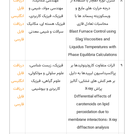
8
کنترل کوره انفجار با استفاده از
مهندسی مکانیک،
دریافت
درجه حرارت های مایع و
مهندسی مواد، شیمی و
فایل
ویسکوزیته پسماند ها با
فیزیک، فیزیک کاربردی،
انگلیسی
محاسبات تعادل فازی
فیزیک هسته ای، مکانیک
دریافت
Blast Furnace Control using
سیالات و شیمی معدنی
فایل
Slag Viscosities and
فارسی
Liquidus Temperatures with
Phase Equilibria Calculations
9
اثرات متفاوت کاروتینوئیدها بر
فیزیک، زیست شناسی،
دریافت
پراکسیداسیون لیپیدها به دلیل
علوم سلولی و مولکولی،
فایل
بر هم کنش های غشایی: آنالیز
علوم گیاهی، فیزیک
انگلیسی
پراش X-ray
کاربردی و بیوشیمی
دریافت
Differential effects of
فایل
carotenoids on lipid
فارسی
peroxidation due to
membrane interactions: X-ray
diffraction analysis