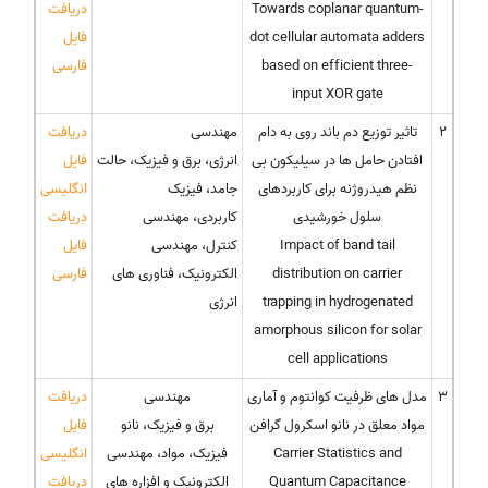
Towards coplanar quantum-
دریافت
dot cellular automata adders
فایل
based on efficient three-
فارسی
input XOR gate
2
تاثیر توزیع دم باند روی به دام
مهندسی
دریافت
افتادن حامل ها در سیلیکون بی
انرژی، برق و فیزیک، حالت
فایل
نظم هیدروژنه برای کاربردهای
جامد، فیزیک
انگلیسی
سلول خورشیدی
کاربردی، مهندسی
دریافت
Impact of band tail
کنترل، مهندسی
فایل
distribution on carrier
الکترونیک، فناوری های
فارسی
trapping in hydrogenated
انرژی
amorphous silicon for solar
cell applications
3
مدل های ظرفیت کوانتوم و آماری
مهندسی
دریافت
مواد معلق در نانو اسکرول گرافن
برق و فیزیک، نانو
فایل
Carrier Statistics and
فیزیک، مواد، مهندسی
انگلیسی
Quantum Capacitance
الکترونیک و افزاره های
دریافت