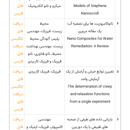
Models of Graphene
میکرو و نانو الکترونیک
فایل
Nanoscroll
فارسی
4
نانوکامپوزیت ها برای تصفیه آب:
محیط
دریافت
یک مقاله مروری
زیست، فیزیک، مهندسی
فایل
Nano-Composites for Water
پلیمر، آلودگی محیط
انگلیسی
Remediation: A Review
زیست، مهندسی بهداشت
دریافت
محیط، نانو فناوری، نانو
فایل
فیزیک و فیزیک کاربردی
فارسی
5
تعیین توابع خزش و آرامش از یک
فیزیک، فیزیک کاربردی
دریافت
آزمایش واحد
فایل
The determination of creep
انگلیسی
and relaxation functions
دریافت
from a single experiment
فایل
فارسی
6
بازیابی داده های طیفی از صحنه
مهندسی
دریافت
های طبیعی با یک دوربین
کامپیوتر، فیزیک، اپتیک و
فایل