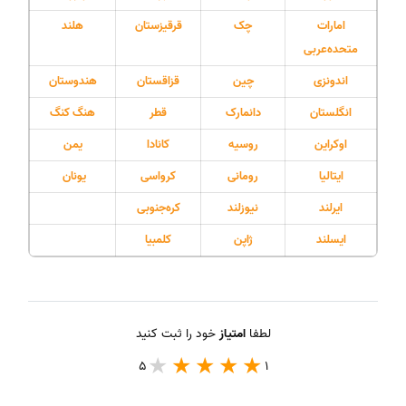
امارات
چک
قرقیزستان
هلند
متحده‌عربی
اندونزی
چین
قزاقستان
هندوستان
انگلستان
دانمارک
قطر
هنگ‏ کنگ
اوکراین
روسیه
کانادا
یمن
ایتالیا
رومانی
کرواسی
یونان
ایرلند
نیوزلند
کره‌جنوبی
ایسلند
ژاپن
کلمبیا
لطفا
امتیاز
خود را ثبت کنید
5
1