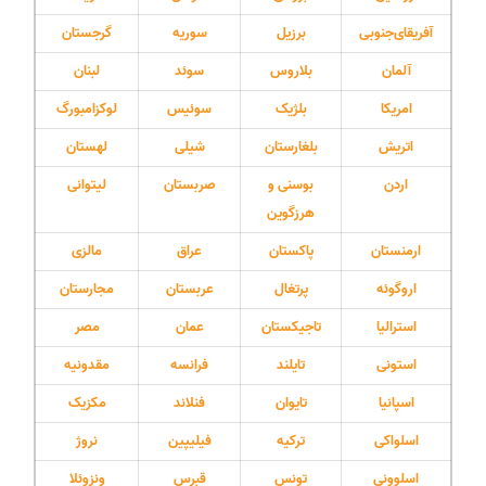
آفریقای‌جنوبی
برزیل
سوریه
گرجستان
آلمان
بلاروس
سوئد
لبنان
امریکا
بلژیک
سوئیس
لوکزامبورگ
اتریش
بلغارستان
شیلی
لهستان
اردن
بوسنی و
صربستان
لیتوانی
هرزگوین
ارمنستان
پاکستان
عراق
مالزی
اروگوئه
پرتغال
عربستان
مجارستان
استرالیا
تاجیکستان
عمان
مصر
استونی
تایلند
فرانسه
مقدونیه
اسپانیا
تایوان
فنلاند
مکزیک
اسلواکی
ترکیه
فیلیپین
نروژ
اسلوونی
تونس
قبرس
ونزوئلا