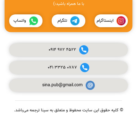
با ما همراه باشید:)
اینستاگرام
تلگرام
واتساپ
0914
972
4522
041
3325
0787
sina.pub@gmail.com
© کلیه حقوق این سایت محفوظ و متعلق به سینا ترجمه می‌باشد.