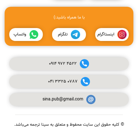
با ما همراه باشید:)
اینستاگرام
تلگرام
واتساپ
0914
972
4522
041
3325
0787
sina.pub@gmail.com
© کلیه حقوق این سایت محفوظ و متعلق به سینا ترجمه می‌باشد.