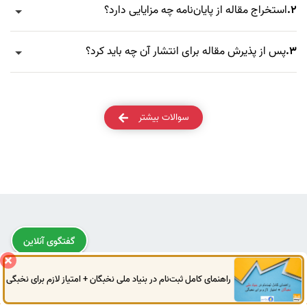
2.
استخراج مقاله از پایان‌نامه چه مزایایی دارد؟
3.
پس از پذیرش مقاله برای انتشار آن چه باید کرد؟
سوالات بیشتر
گفتگوی آنلاین
راهنمای کامل ثبت‌نام در بنیاد ملی نخبگان + امتیاز لازم برای نخبگی
0914
972
4522
041
3325
0787
پرسش و دیدگاه شما