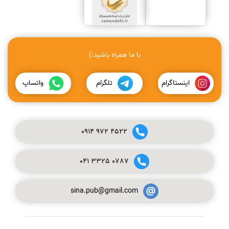
با ما همراه باشید:)
اینستاگرام
تلگرام
واتساپ
0914
972
4522
041
3325
0787
sina.pub@gmail.com