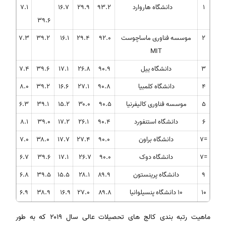
۱
دانشگاه هاروارد
۹۳.۲
۲۹.۹
۱۶.۷
۷.۱
۳۹.۶
۲
موسسه فناوری ماساچوست
۹۲.۰
۲۹.۴
۱۶.۱
۳۹.۲
۷.۳
MIT
۳
دانشگاه ییل
۹۰.۹
۲۶.۸
۱۷.۱
۳۹.۶
۷.۴
۴
دانشگاه کلمبیا
۹۰.۸
۲۷.۱
۱۶.۶
۳۹.۲
۸.۰
۵
موسسه فناوری کالیفرنیا
۹۰.۵
۳۰.۰
۱۵.۲
۳۹.۱
۶.۳
۶
دانشگاه استنفورد
۹۰.۴
۲۶.۱
۱۷.۲
۳۹.۰
۸.۱
=۷
دانشگاه براون
۹۰.۰
۲۷.۴
۱۷.۷
۳۸.۰
۷.۰
=۷
دانشگاه دوک
۹۰.۰
۲۶.۷
۱۷.۱
۳۹.۶
۶.۷
۹
دانشگاه پرینستون
۸۹.۹
۲۸.۱
۱۵.۵
۳۹.۵
۶.۸
۱۰
۱۰ دانشگاه پنسیلوانیا
۸۹.۸
۲۷.۰
۱۶.۹
۳۸.۹
۶.۹
ماهیت رتبه بندی کالج های تحصیلات عالی سال ۲۰۱۹ که به طور