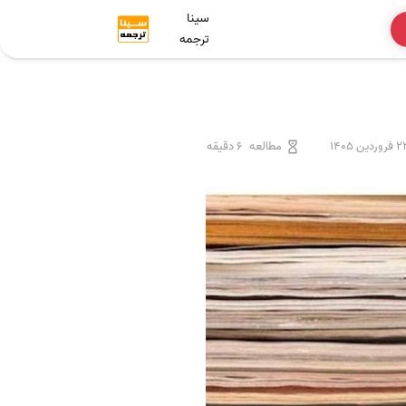
سینا
ترجمه
روردین 1405
مطالعه
6 دقیقه