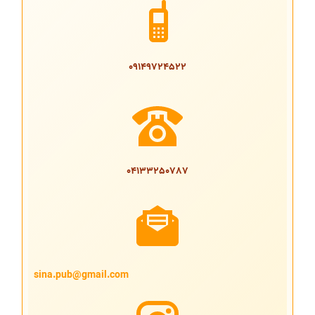
09149724522
04133250787
sina.pub@gmail.com