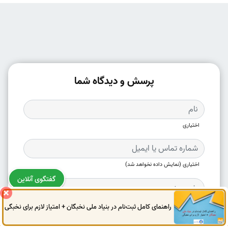
پرسش و دیدگاه شما
اختیاری
اختیاری (نمایش داده نخواهد شد)
گفتگوی آنلاین
راهنمای کامل ثبت‌نام در بنیاد ملی نخبگان + امتیاز لازم برای نخبگی
0914
972
4522
041
3325
0787