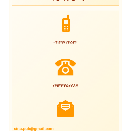
09149724522
04133250787
sina.pub@gmail.com