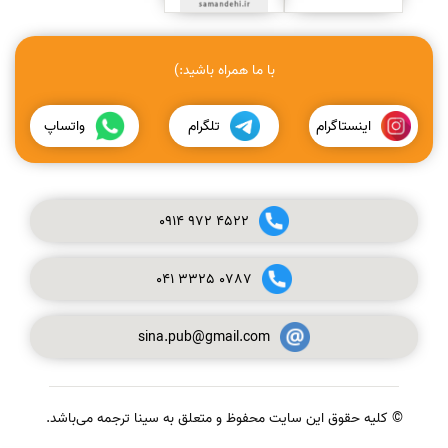
با ما همراه باشید:)
اینستاگرام
تلگرام
واتساپ
0914
972
4522
041
3325
0787
sina.pub@gmail.com
© کلیه حقوق این سایت محفوظ و متعلق به سینا ترجمه می‌باشد.