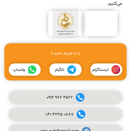
می‌کنیم.
با ما همراه باشید:)
اینستاگرام
تلگرام
واتساپ
0914
972
4522
041
3325
0787