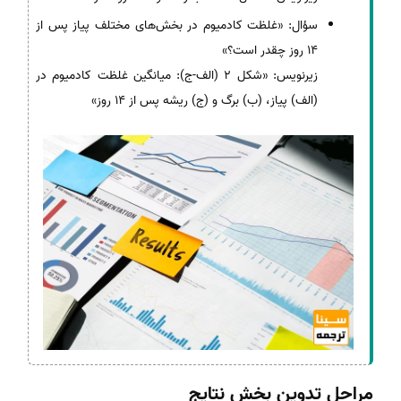
سؤال: «غلظت کادمیوم در بخش‌های مختلف پیاز پس از
14 روز چقدر است؟»
زیرنویس: «شکل 2 (الف-ج): میانگین غلظت کادمیوم در
(الف) پیاز، (ب) برگ و (ج) ریشه پس از 14 روز»
مراحل تدوین بخش نتایج