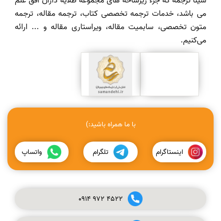
سینا ترجمه که جزء زیرشاخه های مجموعه طلایه داران افق علم
می باشد، خدمات ترجمه تخصصی کتاب، ترجمه مقاله، ترجمه
متون تخصصی، سابمیت مقاله، ویراستاری مقاله و ... ارائه
می‌کنیم.
با ما همراه باشید:)
اینستاگرام
تلگرام
واتساپ
0914
972
4522