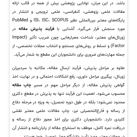
باشد. در این میان، توانایی پژوهشی بیش از همه در قالب ارائه
مقالات علمی پژوهشی، کنفرانسی، علمی ترویجی و انتشار در
پایگاه‌های معتبر بین‌المللی نظیر ISI، ISC، SCOPUS و PubMed
مورد سنجش قرار می‌گیرد. آشنایی با
فرآیند پذیرش مقاله
در
ژورنال‌های معتبر، شناخت معیارهایی چون ضریب تأثیر (Impact
Factor) و تسلط بر روش‌های جستجو و انتخاب مجلات تخصصی، از
جمله مهارت‌های ضروری برای دانشجویان این مقطع به شمار می‌آید.
علاوه بر مراحل پذیرش، فرآیند ارسال مقاله، مکاتبه با سردبیران
ژورنال، پیگیری مراحل داوری، رفع اشکالات احتمالی و در نهایت اخذ
گواهی پذیرش مقاله، از دیگر مراحل مهم در مسیر
چاپ مقاله
محسوب می‌شود. اهمیت این فرآیند تنها به پذیرش در مقطع دکتری
محدود نمی‌شود؛ بلکه در طول دوره تحصیل، به ویژه در مرحله دفاع
از رساله و فارغ‌التحصیلی نیز، چاپ مقالات علمی معتبر نقشی
کلیدی دارد. دانشجویان دکتری برای اخذ مجوز دفاع از رساله و
دریافت نمره کامل، موظف به استخراج مقاله از پایان‌نامه و انتشار آن
در مجلات معتبر مورد تأیید دانشگاه محل تحصیل خود هستند.