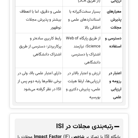
ارزیابی
(از طریق JCR)
معیارهای
بسیار سخت‌گیرانه با
علمی و دقیق، اما با انعطاف
پذیرش
استانداردهای علمی و
بیشتر و پذیرش مجلات
مجلات
اخلاقی بالا
نوظهور
دسترسی و
از طریق پایگاه Web of
رابط کاربری ساده‌تر و
استفاده
Science؛ نیازمند
پرکاربردتر؛ دسترسی از طریق
اشتراک یا دسترسی
اشتراک دانشگاهی
دانشگاهی
اعتبار در
ارزش و اعتبار بالاتر در
دارای اعتبار علمی بالا، ولی در
رزومه و
ارزیابی‌ها، ارتقا هیئت
برخی نظام‌ها رتبه دوم پس از
ارزیابی
علمی، پذیرش دکتری و
ISI در نظر گرفته می‌شود
علمی
بورسیه
رتبه‌بندی مجلات در ISI
پایگاه ISI با تمرکز بر
شاخص Impact Factor
(IF) مجلات را