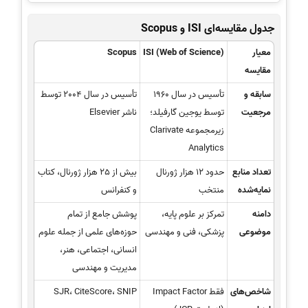
جدول مقایسه‌ای ISI و Scopus
معیار
ISI (Web of Science)
Scopus
مقایسه
سابقه و
تأسیس در سال 1960
تأسیس در سال 2004 توسط
مرجعیت
توسط یوجین گارفیلد؛
ناشر Elsevier
زیرمجموعه Clarivate
Analytics
تعداد منابع
حدود 12 هزار ژورنال
بیش از 25 هزار ژورنال، کتاب
نمایه‌شده
منتخب
و کنفرانس
دامنه
تمرکز بر علوم پایه،
پوشش جامع از تمام
موضوعی
پزشکی، فنی و مهندسی
حوزه‌های علمی از جمله علوم
انسانی، اجتماعی، هنر،
مدیریت و مهندسی
شاخص‌های
فقط Impact Factor
SJR، CiteScore، SNIP