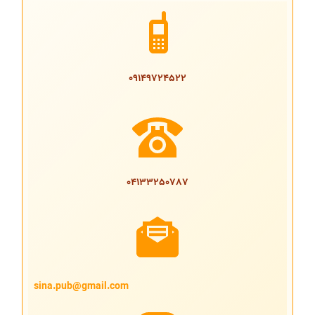
09149724522
04133250787
sina.pub@gmail.com