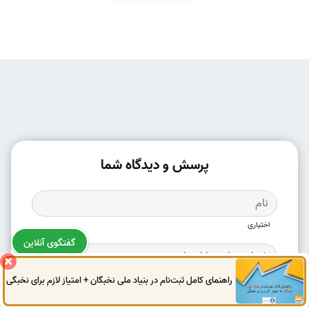
پرسش و دیدگاه شما
اختیاری
گفتگوی آنلاین
اختیاری (نمایش داده نخواهد شد)
راهنمای کامل ثبت‌نام در بنیاد ملی نخبگان + امتیاز لازم برای نخبگی
0914
972
4522
041
3325
0787