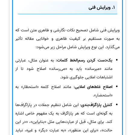
1.
ویرایش فنی
ویرایش فنی شامل تصحیح نکات نگارشی و ظاهری متن است که
به صورت مستقیم بر کیفیت ظاهری و خوانایی مقاله تأثیر
می‌گذارد. این نوع ویرایش شامل مراحل زیر می‌شود:
یک‌دست کردن رسم‌الخط کلمات
: به عنوان مثال، عبارتی
مانند «میرساند» باید به «می‌رساند» اصلاح شود تا از
اشتباهات املایی جلوگیری شود.
اصلاح غلط‌های املایی
: مانند اصلاح کلمه «استحظار» به
«استحضار».
کنترل پاراگراف‌بندی
: این شامل تنظیم جملات در پاراگراف‌ها
به گونه‌ای است که هر پاراگراف به یک مفهوم خاص اشاره
کند. برای مثال، قبل از عبارت‌هایی مثل «بنابراین»، «در این
حالت»، «برای این منظور»، «به عبارت دیگر» و غیره، نباید