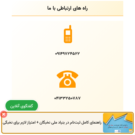
راه های ارتباطی با ما
09149724522
04133250787
گفتگوی آنلاین
راهنمای کامل ثبت‌نام در بنیاد ملی نخبگان + امتیاز لازم برای نخبگی
0914
972
4522
041
3325
0787